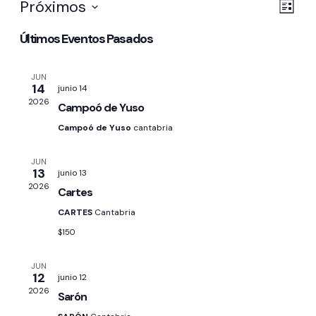
Na
Na
Próximos
Lista
de
Selecciona
de
Últimos Eventos Pasados
la
vis
vis
fecha.
de
JUN
14
junio 14
Ev
2026
Campoó de Yuso
Campoó de Yuso
cantabria
JUN
13
junio 13
2026
Cartes
CARTES
Cantabria
$150
JUN
12
junio 12
2026
Sarón