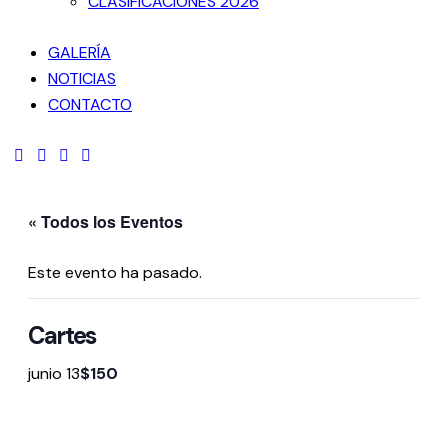
CLASIFICACIONES 2026
GALERÍA
NOTICIAS
CONTACTO
facebook-
twitter-
dribble-
instagram
1
new
new
« Todos los Eventos
Este evento ha pasado.
Cartes
junio 13
$150