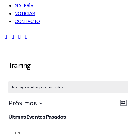
GALERÍA
NOTICIAS
CONTACTO
facebook-
twitter-
dribble-
instagram
1
new
new
Training
No hay eventos programados.
Na
Na
Próximos
Lista
de
Selecciona
de
Últimos Eventos Pasados
la
vis
vis
fecha.
de
JUN