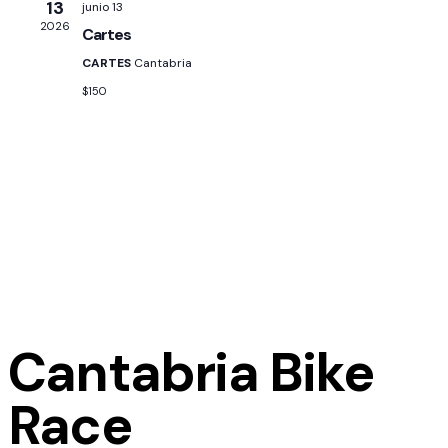
13
junio 13
Ev
2026
Cartes
CARTES
Cantabria
$150
Cantabria Bike
Race