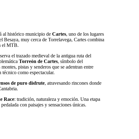
á al histórico municipio de
Cartes
, uno de los lugares
del Besaya, muy cerca de Torrelavega, Cartes combina
ra el MTB.
serva el trazado medieval de la antigua ruta del
mblemática
Torreón de Cartes
, símbolo del
s montes, pistas y senderos que se adentran entre
n técnico como espectacular.
ensos de puro disfrute
, atravesando rincones donde
Cantabria.
ke Race
: tradición, naturaleza y emoción. Una etapa
 pedalada con paisajes y sensaciones únicas.